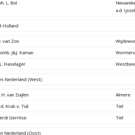
oh. L. Bol
Nieuwek
a.d. Ijssel
d-Holland
. van Zon
Wijdewo
omb. J&J. Kaman
Wormerv
.L. Haselager
Westbee
den-Nederland (West)
.H. van Zuijlen
Almere
.d. Kruk-v. Tuil
Tiel
erdi Gerritse
Tiel
den Nederland (Oost)