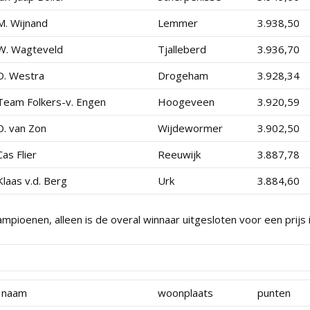
M. Wijnand
Lemmer
3.938,50
W. Wagteveld
Tjalleberd
3.936,70
D. Westra
Drogeham
3.928,34
Team Folkers-v. Engen
Hoogeveen
3.920,59
D. van Zon
Wijdewormer
3.902,50
Cas Flier
Reeuwijk
3.887,78
Klaas v.d. Berg
Urk
3.884,60
pioenen, alleen is de overal winnaar uitgesloten voor een prijs 
naam
woonplaats
punten