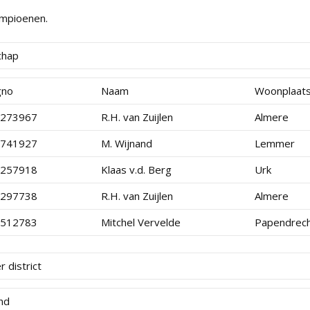
ampioenen.
chap
gno
Naam
Woonplaat
8273967
R.H. van Zuijlen
Almere
1741927
M. Wijnand
Lemmer
4257918
Klaas v.d. Berg
Urk
8297738
R.H. van Zuijlen
Almere
8512783
Mitchel Vervelde
Papendrec
 district
and