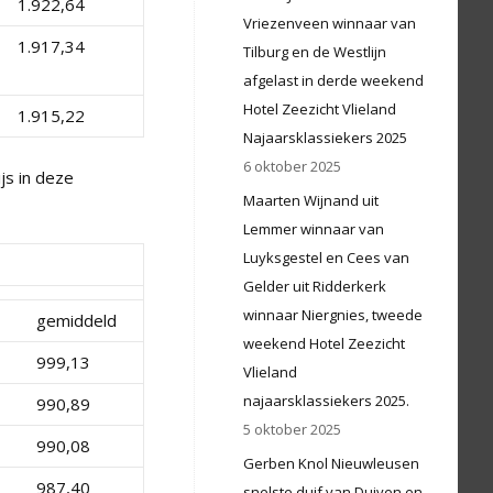
1.922,64
Vriezenveen winnaar van
1.917,34
Tilburg en de Westlijn
afgelast in derde weekend
Hotel Zeezicht Vlieland
1.915,22
Najaarsklassiekers 2025
6 oktober 2025
js in deze
Maarten Wijnand uit
Lemmer winnaar van
Luyksgestel en Cees van
Gelder uit Ridderkerk
winnaar Niergnies, tweede
gemiddeld
weekend Hotel Zeezicht
999,13
Vlieland
najaarsklassiekers 2025.
990,89
5 oktober 2025
990,08
Gerben Knol Nieuwleusen
987,40
snelste duif van Duiven en