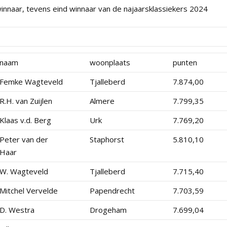
innaar, tevens eind winnaar van de najaarsklassiekers 2024
naam
woonplaats
punten
Femke Wagteveld
Tjalleberd
7.874,00
R.H. van Zuijlen
Almere
7.799,35
Klaas v.d. Berg
Urk
7.769,20
Peter van der
Staphorst
5.810,10
Haar
W. Wagteveld
Tjalleberd
7.715,40
Mitchel Vervelde
Papendrecht
7.703,59
D. Westra
Drogeham
7.699,04