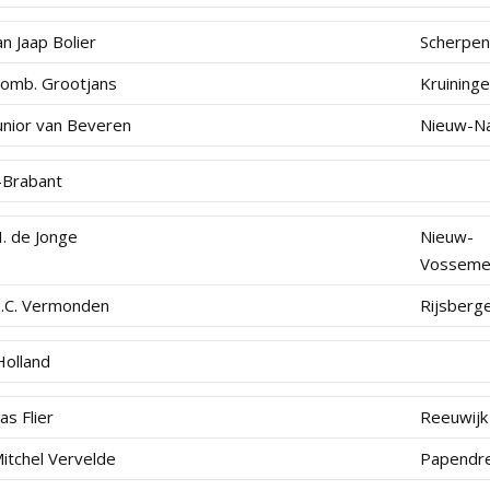
an Jaap Bolier
Scherpen
omb. Grootjans
Kruining
unior van Beveren
Nieuw-N
t-Brabant
. de Jonge
Nieuw-
Vosseme
.C. Vermonden
Rijsberg
Holland
as Flier
Reeuwijk
itchel Vervelde
Papendr