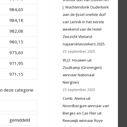
J. Wachtendonk Ouderkerk
984,63
aan de IJssel snelste duif
984,18
van Lennik in het eerste
weekend van de Hotel
982,08
Zeezicht Vlieland
980,15
najaarsklassiekers 2025.
23 september 2025
975,63
W.J.F. Houwen uit
971,95
Zoutkamp (Groningen)
971,15
winnaar Nationaal
Niergnies
in deze categorie
23 september 2025
Comb. Atema uit
Noordbergum winnaar van
Bierges en Cas Flier uit
gemiddeld
Reeuwijk winnaar Roye