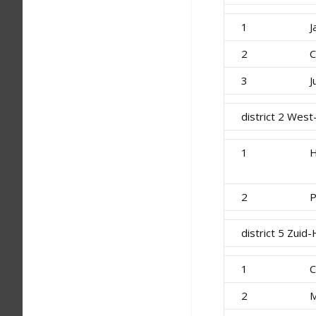
1
J
2
C
3
J
district 2 Wes
1
H
2
P
district 5 Zuid-
1
C
2
M