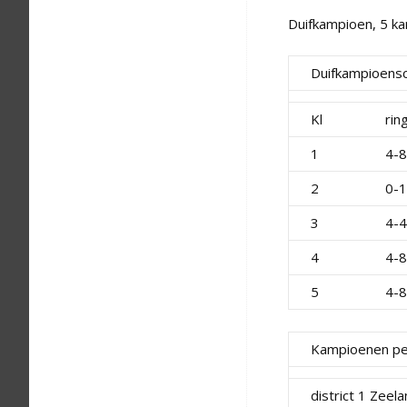
Duifkampioen, 5 k
Duifkampioens
Kl
rin
1
4-
2
0-
3
4-
4
4-
5
4-
Kampioenen per
district 1 Zeel