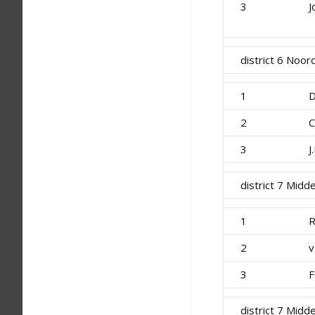
3
J
district 6 Noor
1
D
2
C
3
J
district 7 Mid
1
R
2
v
3
F
district 7 Mid