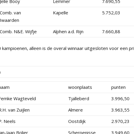
Jelle Booy
Lemmer
7.690,55
Comb. van
Kapelle
5.752,03
Iwaarden
Comb. N&E. Wijfje
Alphen a.d. Rijn
7.660,88
ampioenen, alleen is de overal winnaar uitgesloten voor een pri
n
naam
woonplaats
punten
Femke Wagteveld
Tjalleberd
3.996,50
R.H. van Zuijlen
Almere
3.963,55
P. Neels
Oostdijk
2.970,23
Jan-Jaap Bolier
Scherpenisse
3.949,60