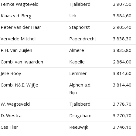
Femke Wagteveld
Tjalleberd
3.907,50
Klaas v.d. Berg
Urk
3.884,60
Peter van der Haar
Staphorst
2.905,40
Vervelde Mitchel
Papendrecht
3.838,30
R.H. van Zuijlen
Almere
3.835,80
Comb. van Iwaarden
Kapelle
2.864,00
Jelle Booy
Lemmer
3.814,60
Comb. N&E. Wijfje
Alphen a.d.
3.814,40
Rijn
W. Wagteveld
Tjalleberd
3.778,70
D. Westra
Drogeham
3.770,70
Cas Flier
Reeuwijk
3.746,10