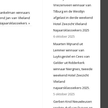
Vriezenveen winnaar van
Tilburg en de Westlijn
 Dankelman winnaars
afgelast in derde weekend
nd Jan van Vlieland
Najaarsklassiekers
»
Hotel Zeezicht Vlieland
Najaarsklassiekers 2025
6 oktober 2025
Maarten Wijnand uit
Lemmer winnaar van
Luyksgestel en Cees van
Gelder uit Ridderkerk
winnaar Niergnies, tweede
weekend Hotel Zeezicht
Vlieland
najaarsklassiekers 2025.
5 oktober 2025
Gerben Knol Nieuwleusen
snelste duif van Duiven en