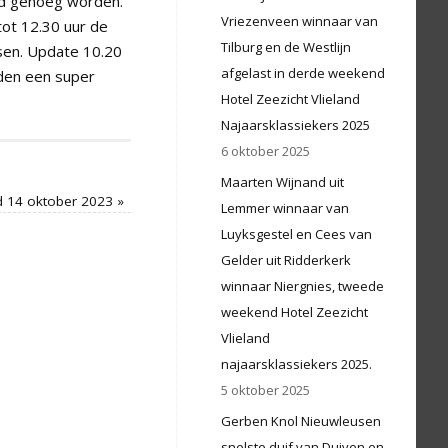
ed genoeg worden.
Vriezenveen winnaar van
tot 12.30 uur de
Tilburg en de Westlijn
ssen. Update 10.20
afgelast in derde weekend
dden een super
Hotel Zeezicht Vlieland
Najaarsklassiekers 2025
6 oktober 2025
Maarten Wijnand uit
d 14 oktober 2023
»
Lemmer winnaar van
Luyksgestel en Cees van
Gelder uit Ridderkerk
winnaar Niergnies, tweede
weekend Hotel Zeezicht
Vlieland
najaarsklassiekers 2025.
5 oktober 2025
Gerben Knol Nieuwleusen
snelste duif van Duiven en