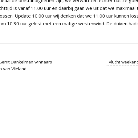
ideaal de omstandigheden zijn, we verwachten echter dat ze go
httijd is vanaf 11.00 uur en daarbij gaan we uit dat we maximaal 
lossen. Update 10.00 uur wij denken dat we 11.00 uur kunnen lo
n om 10.30 uur gelost met een matige westenwind. De duiven ha
 Gerrit Dankelman winnaars
Vlucht weeken
 van Vlieland