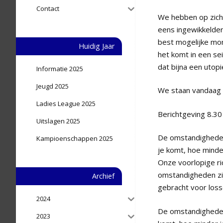
Contact
We hebben op zich 
eens ingewikkelder
best mogelijke mo
Huidig Jaar
het komt in een sei
dat bijna een utopi
Informatie 2025
Jeugd 2025
We staan vandaag m
Ladies League 2025
Berichtgeving 8.30 
Uitslagen 2025
De omstandigheden 
Kampioenschappen 2025
je komt, hoe minde
Onze voorlopige ri
omstandigheden zij
Archief
gebracht voor loss
2024
De omstandigheden 
2023