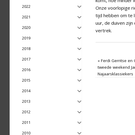
komt, hoe minder 
2022
Onze voorlopige ric
tijd hebben om te 
2021
uur, de duiven zij
2020
vertrek.
2019
2018
2017
«
Ferdi Gerritse en
tweede weekend Jan
2016
Najaarsklassiekers
2015
2014
2013
2012
2011
2010