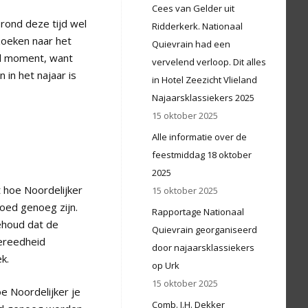
Cees van Gelder uit
rond deze tijd wel
Ridderkerk. Nationaal
zoeken naar het
Quievrain had een
al moment, want
vervelend verloop. Dit alles
 in het najaar is
in Hotel Zeezicht Vlieland
Najaarsklassiekers 2025
15 oktober 2025
Alle informatie over de
feestmiddag 18 oktober
2025
 hoe Noordelijker
15 oktober 2025
goed genoeg zijn.
Rapportage Nationaal
behoud dat de
Quievrain georganiseerd
gereedheid
door najaarsklassiekers
k.
op Urk
15 oktober 2025
e Noordelijker je
Comb. J.H. Dekker