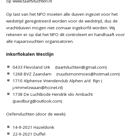
op
www.taartvluchten.nl
Op last van het NPO moeten alle duiven ingezet voor het
wedstrijd geregistreerd worden voor de wedstrijd, dus de
vrachtduiven mogen niet zomaar ingekorfd worden. Wij
rekenen er op dat het NPO dit controleert en handhaaft voor
alle najaarsvuchten organisatoren.
Inkorflokalen Westlijn
0433 Flevoland Urk (
taartvluchten@gmail.com
)
1268 BVZ Zaandam (
ruudsimonmoes@hotmail.com
)
1710 Alphense Vriendenclub Alphen a/d Rijn (
j.rimmelzwaan@hccnet.nl
)
1738 De Luchtbode Hendrik ido Ambacht
(
pavdburg@outlook.com
)
Oefenvluchten (door de week):
14-9-2021 Hazeldonk
22-9-2021 Duffel