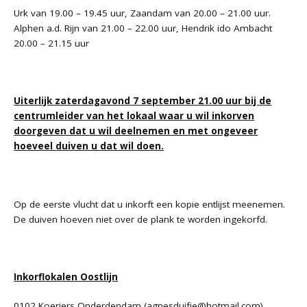
Urk van 19.00 – 19.45 uur, Zaandam van 20.00 – 21.00 uur.
Alphen a.d. Rijn van 21.00 – 22.00 uur, Hendrik ido Ambacht
20.00 – 21.15 uur
Uiterlijk zaterdagavond 7 september 21.00 uur bij de
centrumleider van het lokaal waar u wil inkorven
doorgeven dat u wil deelnemen en met ongeveer
hoeveel duiven u dat wil doen.
Op de eerste vlucht dat u inkorft een kopie entlijst meenemen.
De duiven hoeven niet over de plank te worden ingekorfd.
Inkorflokalen Oostlijn
0102 Koeriers Onderdendam (
agnesduifje@hotmail.com
)