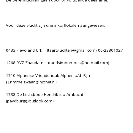
De oefenvluchten gaan door bij voldoende deelname.
Voor deze vlucht zijn drie inkorflokalen aangewezen:
0433 Flevoland Urk (
taartvluchten@gmail.com
) 06-23801027
1268 BVZ Zaandam (
ruudsimonmoes@hotmail.com
)
1710 Alphense Vriendenclub Alphen a/d Rijn
(
j.rimmelzwaan@hccnet.nl
)
1738 De Luchtbode Hendrik ido Ambacht
(
pavdburg@outlook.com
)