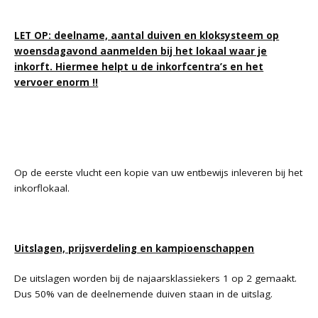
LET OP: deelname, aantal duiven en kloksysteem op
woensdagavond aanmelden bij het lokaal waar je
inkorft. Hiermee helpt u de inkorfcentra’s en het
vervoer enorm !!
Op de eerste vlucht een kopie van uw entbewijs inleveren bij het
inkorflokaal.
Uitslagen, prijsverdeling en kampioenschappen
De uitslagen worden bij de najaarsklassiekers 1 op 2 gemaakt.
Dus 50% van de deelnemende duiven staan in de uitslag.