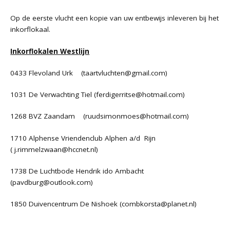
Op de eerste vlucht een kopie van uw entbewijs inleveren bij het
inkorflokaal.
Inkorflokalen Westlijn
0433 Flevoland Urk (
taartvluchten@gmail.com
)
1031 De Verwachting Tiel (
ferdigerritse@hotmail.com
)
1268 BVZ Zaandam (
ruudsimonmoes@hotmail.com
)
1710 Alphense Vriendenclub Alphen a/d Rijn
(
j.rimmelzwaan@hccnet.nl
)
1738 De Luchtbode Hendrik ido Ambacht
(
pavdburg@outlook.com
)
1850 Duivencentrum De Nishoek (combkorsta@planet.nl)