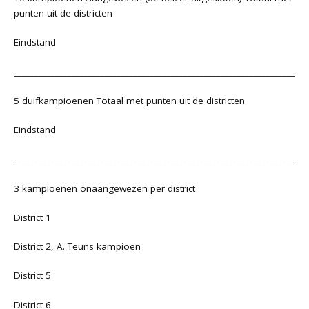
punten uit de districten
Eindstand
_______________________________________________________________________
5 duifkampioenen Totaal met punten uit de districten
Eindstand
_______________________________________________________________________
3 kampioenen onaangewezen per district
District 1
District 2, A. Teuns kampioen
District 5
District 6