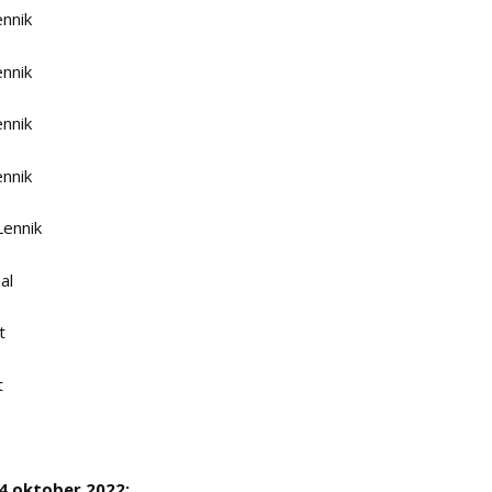
ennik
ennik
ennik
ennik
Lennik
al
t
t
 4 oktober 2022: