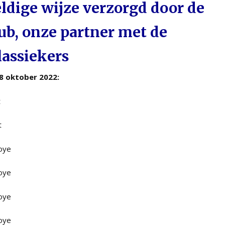
ldige wijze verzorgd door de
b, onze partner met de
lassiekers
 8 oktober 2022:
t
t
Roye
Roye
Roye
Roye