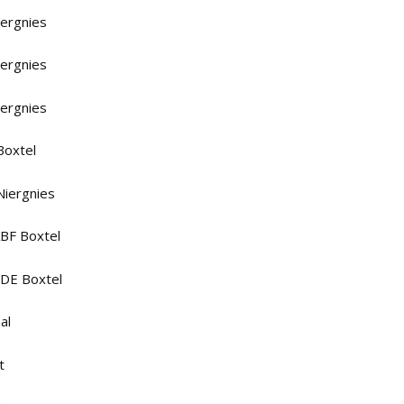
iergnies
iergnies
iergnies
 Boxtel
 Niergnies
ABF Boxtel
1CDE Boxtel
al
t