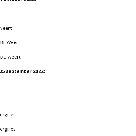
t
 Weert
1ABF Weert
1CDE Weert
 25 september 2022:
t
t
iergnies
iergnies