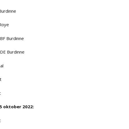
 Burdinne
 Roye
1ABF Burdinne
1CDE Burdinne
al
t
t
 5 oktober 2022:
t