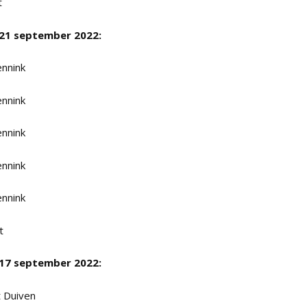
t
 21 september 2022:
ennink
ennink
ennink
ennink
ennink
t
 17 september 2022:
t Duiven